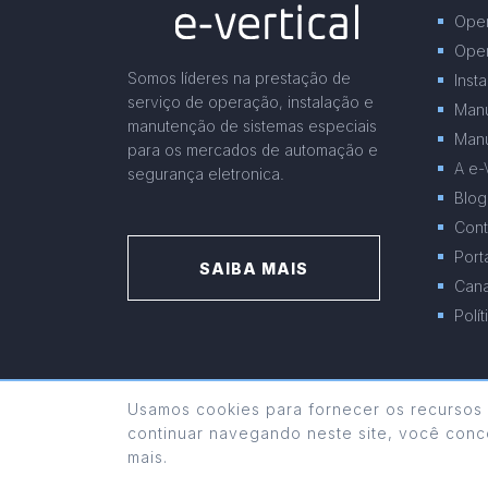
Ope
Oper
Somos líderes na prestação de
Inst
serviço de operação, instalação e
Manu
manutenção de sistemas especiais
Manu
para os mercados de automação e
A e-
segurança eletronica.
Blog
Cont
Port
SAIBA MAIS
Cana
Polí
Usamos cookies para fornecer os recursos 
continuar navegando neste site, você conc
mais.