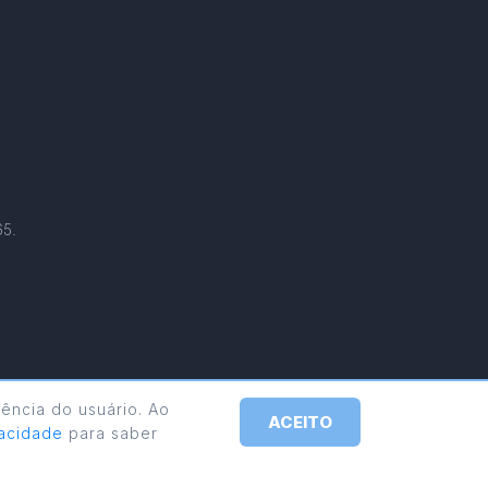
65.
ência do usuário. Ao
ACEITO
ivacidade
para saber