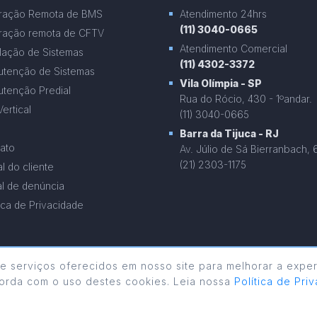
ração Remota de BMS
Atendimento 24hrs
(11) 3040-0665
ação remota de CFTV
Atendimento Comercial
alação de Sistemas
(11) 4302-3372
tenção de Sistemas
Vila Olímpia - SP
tenção Predial
Rua do Rócio, 430 - 1ºandar.
Vertical
(11) 3040-0665
Barra da Tijuca - RJ
ato
Av. Júlio de Sá Bierranbach, 
(21) 2303-1175
al do cliente
l de denúncia
tica de Privacidade
e serviços oferecidos em nosso site para melhorar a exper
orda com o uso destes cookies. Leia nossa
Política de Pr
2026 ©
e-Vertical
Todos os Direitos Reservados.