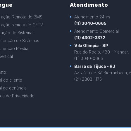
egue
Atendimento
ração Remota de BMS
Atendimento 24hrs
(11) 3040-0665
ação remota de CFTV
Atendimento Comercial
alação de Sistemas
(11) 4302-3372
tenção de Sistemas
Vila Olímpia - SP
tenção Predial
Rua do Rócio, 430 - 1ºandar.
Vertical
(11) 3040-0665
Barra da Tijuca - RJ
ato
Av. Júlio de Sá Bierranbach, 
(21) 2303-1175
al do cliente
l de denúncia
tica de Privacidade