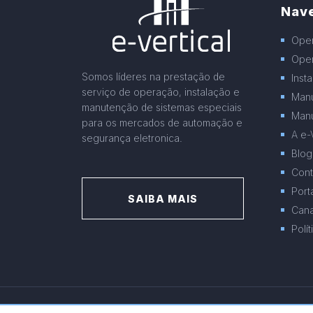
Nav
Ope
Oper
Somos líderes na prestação de
Inst
serviço de operação, instalação e
Manu
manutenção de sistemas especiais
Manu
para os mercados de automação e
A e-
segurança eletronica.
Blog
Cont
Port
SAIBA MAIS
Cana
Polí