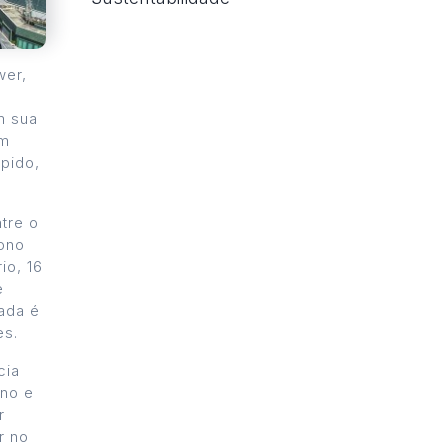
wer,
m sua
om
ápido,
tre o
nono
io, 16
e
ada é
es.
cia
rno e
r
r no