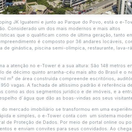
opping JK Iguatemi e junto ao Parque do Povo, está o e-To
gião. Considerado um dos mais modernos e mais altos
ísticas que o qualificam como de última geração, tanto e
empreendimento é composto por 36 andares locáveis, c
a de ginástica, piscina semi-olímpica, restaurante, lava-r
 a atenção no e-Tower é a sua altura: São 148 metros en
ulo de décimo quinto arranha-céu mais alto do Brasil e o 
mil m² de área construída compreende escritórios, auditór
950 vagas. A fachada de altíssimo padrão é referência d
 como as dos segmentos jurídico e de imóveis, e a entr
spelho d´água que dão as boas-vindas aos seus visitant
 do mercado imobiliário se transformou em uma experiên
, rápida e simples, o e-Tower conta com um sistema mode
al de Proteção de Dados. Por meio de portal online ou po
eventos e enviam convites para seus convidados. Ao chega