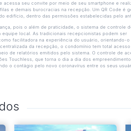
nte acessa seu convite por meio de seu smartphone e reali
 filas e demais burocracias na recepção. Um QR Code é 
o edifício, dentro das permissões estabelecidas pelo anfi
ça, pois o além de praticidade, o sistema de controle d
equipe local. As tradicionais recepcionistas podem ser
como facilitadora na experiência do usuário, orientando-o
entralizada da recepção, o condomínio tem total acesso
io de relatórios emitidos pelo sistema. O controle de a
ções Touchless, que torna o dia a dia dos empreendiment
do o contágio pelo novo coronavírus entre os seus usuár
ados