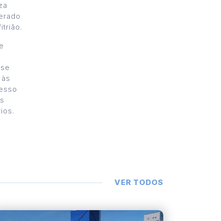
za
gerado
trião.
e
 se
 às
cesso
os
ios.
VER TODOS