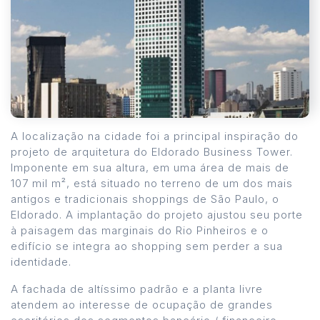
A localização na cidade foi a principal inspiração do
projeto de arquitetura do Eldorado Business Tower.
Imponente em sua altura, em uma área de mais de
107 mil m², está situado no terreno de um dos mais
antigos e tradicionais shoppings de São Paulo, o
Eldorado. A implantação do projeto ajustou seu porte
à paisagem das marginais do Rio Pinheiros e o
edifício se integra ao shopping sem perder a sua
identidade.
A fachada de altíssimo padrão e a planta livre
atendem ao interesse de ocupação de grandes